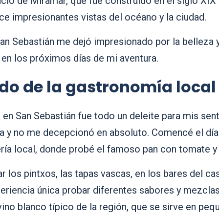
lacio de Miramar, que fue construido en el siglo XI
ece impresionantes vistas del océano y la ciudad.
San Sebastián me dejó impresionado por la belleza y l
en los próximos días de mi aventura.
ndo de la gastronomía local
en San Sebastián fue todo un deleite para mis sen
a y no me decepcionó en absoluto. Comencé el día
ía local, donde probé el famoso pan con tomate y a
 los pintxos, las tapas vascas, en los bares del ca
periencia única probar diferentes sabores y mezcla
l vino blanco típico de la región, que se sirve en p