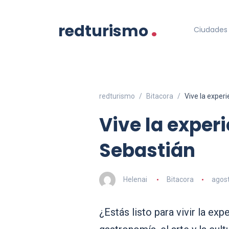
.
redturismo
Ciudades 
redturismo
Bitacora
Vive la exper
Vive la exper
Sebastián
Helenai
Bitacora
agost
¿Estás listo para vivir la ex