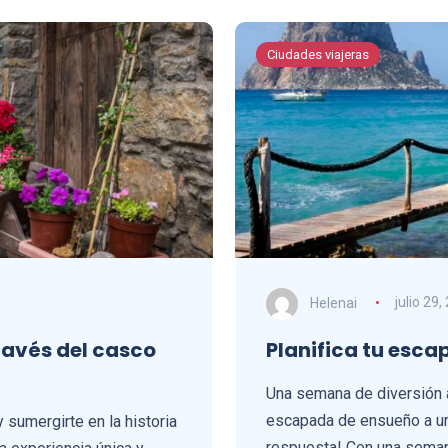
Ciudades viajeras
Helenai
julio 29,
través del casco
Planifica tu esca
Una semana de diversión
escapada de ensueño a una
y sumergirte en la historia
respuesta! Con una seman