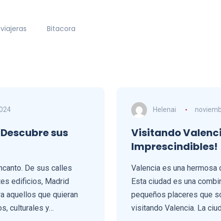
viajeras
Bitacora
2024
Helenai
noviemb
 Descubre sus
Visitando Valenci
Imprescindibles!
ncanto. De sus calles
Valencia es una hermosa c
s edificios, Madrid
Esta ciudad es una combina
ra aquellos que quieran
pequeños placeres que só
s, culturales y…
visitando Valencia. La ci