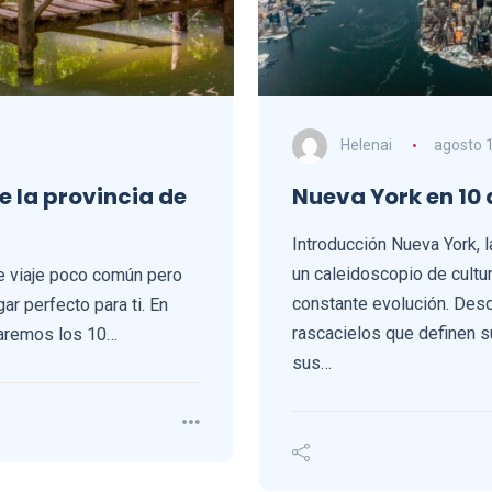
Helenai
agosto 1
e la provincia de
Nueva York en 10 
Introducción Nueva York, 
un caleidoscopio de cultu
e viaje poco común pero
constante evolución. Des
gar perfecto para ti. En
rascacielos que definen s
raremos los 10…
sus…