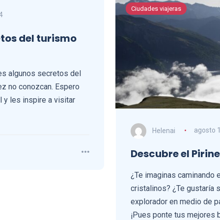
Ciudades viajeras
4
tos del turismo
es algunos secretos del
vez no conozcan. Espero
 y les inspire a visitar
Helenai
agosto 
Descubre el Pirin
¿Te imaginas caminando e
cristalinos? ¿Te gustaría 
explorador en medio de 
¡Pues ponte tus mejores